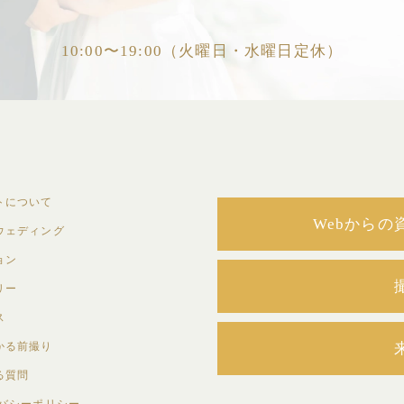
10:00〜19:00（火曜日・水曜日定休）
トについて
Webから
ウェディング
ョン
リー
ス
かる前撮り
る質問