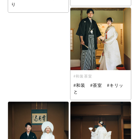
り
和装茶室
#和装 #茶室 #キリッ
と