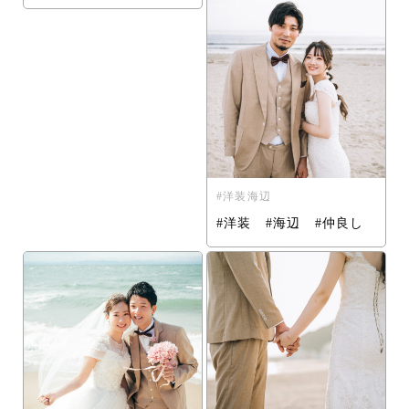
洋装海辺
#洋装 #海辺 #仲良し