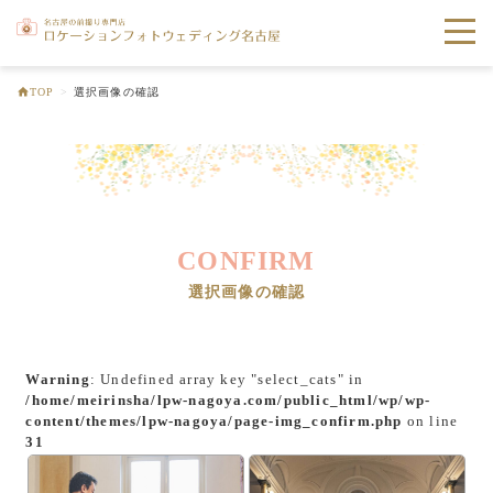
toggle
naviga
TOP
>
選択画像の確認
CONFIRM
選択画像の確認
Warning
: Undefined array key "select_cats" in
/home/meirinsha/lpw-nagoya.com/public_html/wp/wp-
content/themes/lpw-nagoya/page-img_confirm.php
on line
31