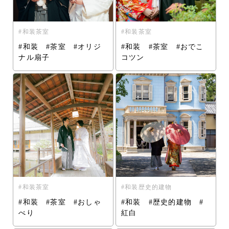
和装茶室
和装茶室
#和装 #茶室 #オリジ
#和装 #茶室 #おでこ
ナル扇子
コツン
和装茶室
和装歴史的建物
#和装 #茶室 #おしゃ
#和装 #歴史的建物 #
べり
紅白