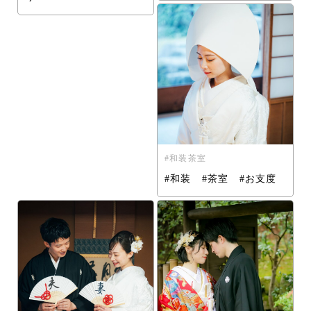
和装茶室
#和装 #茶室 #お支度