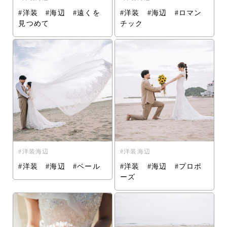
#洋装 #海辺 #遠くを
#洋装 #海辺 #ロマン
見つめて
チック
洋装海辺
洋装海辺
#洋装 #海辺 #ベール
#洋装 #海辺 #プロポ
ーズ