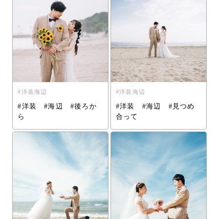
洋装海辺
洋装海辺
#洋装 #海辺 #後ろか
#洋装 #海辺 #見つめ
ら
合って