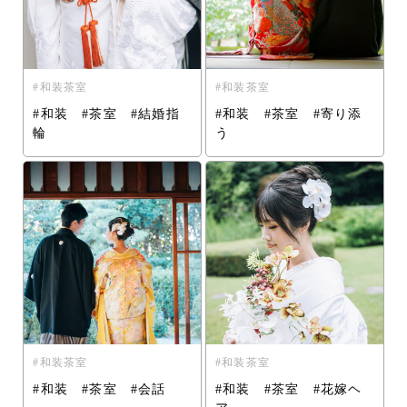
和装茶室
和装茶室
#和装 #茶室 #結婚指
#和装 #茶室 #寄り添
輪
う
和装茶室
和装茶室
#和装 #茶室 #会話
#和装 #茶室 #花嫁ヘ