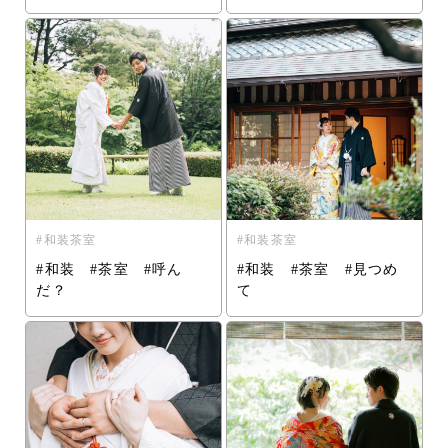
和装茶室
和装茶室
#和装 #茶室 #呼ん
#和装 #茶室 #見つめ
だ？
て