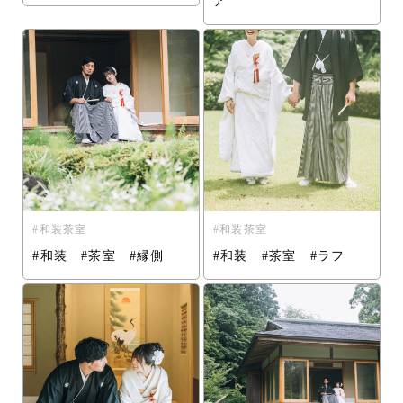
ア
和装茶室
和装茶室
#和装 #茶室 #縁側
#和装 #茶室 #ラフ