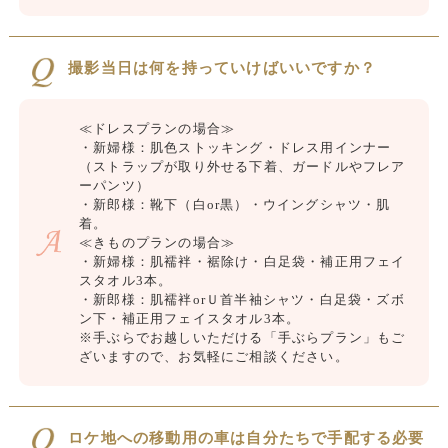
撮影当日は何を持っていけばいいですか？
≪ドレスプランの場合≫
・新婦様：肌色ストッキング・ドレス用インナー
（ストラップが取り外せる下着、ガードルやフレア
ーパンツ）
・新郎様：靴下（白or黒）・ウイングシャツ・肌
着。
≪きものプランの場合≫
・新婦様：肌襦袢・裾除け・白足袋・補正用フェイ
スタオル3本。
・新郎様：肌襦袢orＵ首半袖シャツ・白足袋・ズボ
ン下・補正用フェイスタオル3本。
※手ぶらでお越しいただける「手ぶらプラン」もご
ざいますので、お気軽にご相談ください。
ロケ地への移動用の車は自分たちで手配する必要