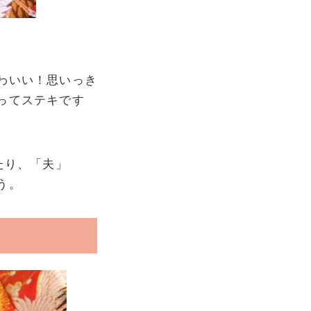
わいい！思いっき
ってステキです
たり、「夫」
う。