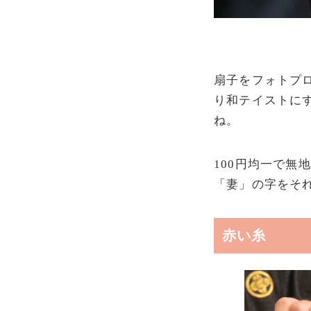
扇子をフォトプ
り和テイストに
ね。
100円均一で
「妻」の字をそ
赤い糸