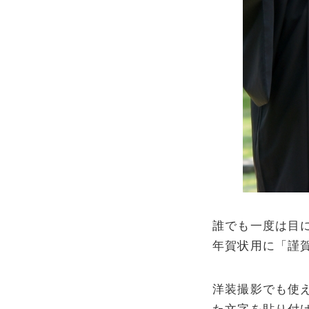
誰でも一度は目
年賀状用に「謹
洋装撮影でも使